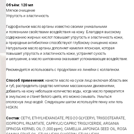
Объём: 120 мл
Мягкое очищение
Упругость и эластичность
Гидрофильное масло арганы известно своими уникальными
и полезными свойствами воздействия на кожу. Благодаря высокому
содержанию жирных кислот повышает упругость и эластичность кожи,
а природные антибиотики способствуют глубокому очищению кожи.
Натуральное масло арганы дополняет камелия японская, которая
повышает упругость и эластичность кожи, устраняет сухость
и шелушение, а масло шиповника оказывает успокаивающее воздействие.
Рекомендуется использовать с продуктами из линейки с коллагеном.
Способ применения:
нанести масло на сухое лицо включая область век
и губ, распределить средство мягкими массажными движениями,
добавить на кожу небольшое количество воды, когда масло превратится
в эмульсию и станет белого цвета, его можно смывать. Умыться
ополоснув лицо водой. Следующим шагом используйте пенку или гель
HISKIN.
Состав:
CETYL ETHYLHEXANOATE, PEG-20 GLYCERYL TRIISOSTEARATE,
ISOPROPYL PALMITATE, CAPRYLIC/CAPRIC TRIGLYCERIDE, ARGANIA
SPINOSA KERNEL OIL (1,000 ppm), CAMELLIA JAPONICA SEED OIL, ROSA