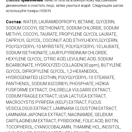
Способ применения:
нанести гель на влажную кожу массажными
движениями и очистить лицо, затем умыться водой. Следующим шагом
используйте тонеры HISKIN
Состав:
WATER, LAURAMIDOPROPYL BETAINE, GLYCERIN,
SODIUM COCOYL ISETHIONATE, SODIUM CHLORIDE, SODIUM
METHYL COCOYL TAURATE, PROPYLENE GLYCOL LAURATE,
CAPRYLYL GLYCOL, COCONUT ACID, ETHYLHEXYLGLYCERIN,
POLYGLYCERYL-10 MYRISTATE, POLYGLYCERYL-10 LAURATE,
SODIUM ISETHIONATE, LAURYLPYRIDINIUM CHLORIDE,
HEXYLENE GLYCOL, CITRIC ACID, LEVULINIC ACID, SODIUM
BICARBONATE, HYDROLYZED COLLAGEN(30 ppm), BUTYLENE
GLYCOL, DIPROPYLENE GLYCOL, 1,2-HEXANEDIOL,
HYDROGENATED LECITHIN, POLYGLYCERYL-10 STEARATE,
PANTHENOL, SODIUM ASCORBYL PHOSPHATE, HIZIKIA
FUSIFORME EXTRACT, CHLORELLA VULGARIS EXTRACT,
CODIUM FRAGILE EXTRACT, ULVA LACTUCA EXTRACT,
MACROCYSTIS PYRIFERA (KELP) EXTRACT, FUCUS
VESICULOSUS EXTRACT, LAMINARIA CLOUSTONI EXTRACT,
LAMINARIA JAPONICA EXTRACT, NIACINAMIDE, GELIDIUM
CARTILAGINEUM EXTRACT, PYRIDOXINE, FOLIC ACID, BIOTIN,
TOCOPHEROL, CYANOCOBALAMIN, THIAMINE HCL, INOSITOL,